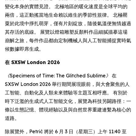
變化本身的實體見證。 北極地區的暖化速度是全球平均的
兩倍，這正動搖當地生命賴以維生的季節性規律。 北極罌
粟於此境中掙扎萌芽，僅有片刻綻放，隨後氣溫便無情越過
其存活的底線。 展覽以燈箱雕塑反顏料作品細膩描摹這場
崩解之旅，每件作品都由定制機械人與人工智能捕捉實時氣
候數據即席生成。
在 SXSW London 2026
《Specimens of Time: The Glitched Sublime》
在
SXSW London 2026 舉行期間展現眼前，與大會聚焦的人
工智能、自動化及人類未來體驗等主題互相呼應。 有別於
時下泛濫的生成式人工智能文化，展覽為科技另闢路徑：一
條以生態記憶、體現經驗以及與自然世界重建連繫為核心的
道路。
除展覽外，Petrić 將於 6 月 3 日（星期三）上午 11:40 至