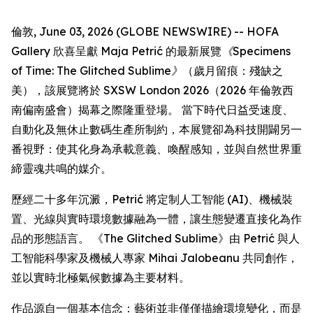
倫敦, June 03, 2026 (GLOBE NEWSWIRE) -- HOFA
Gallery 欣喜呈獻 Maja Petrić 的最新展覽
《Specimens
of Time: The Glitched Sublime》
（歲月留痕：殘缺之
美），該展覽將於 SXSW London 2026（2026 年倫敦西
南偏南盛會）揭幕之際隆重登場。 當下時代日益受速度、
自動化及無休止數碼生產所制約，本展覽卻為科技開闢另一
番視野：使其化身為承載意義、喚醒感知，並與自然世界重
締靈魂共鳴的媒介。
歷經二十多年沉澱，Petrić 將定制人工智能 (AI)、機械裝
置、光線與實時環境數據融為一體，讓生態變遷直接化為作
品的形態語言。 《The Glitched Sublime》由 Petrić 與人
工智能科學家及機械人專家 Mihai Jalobeanu 共同創作，
並以實時北極氣候數據為主要材料。
作品源自一個基本信念：藝術並非僅僅描繪環境變化，而是