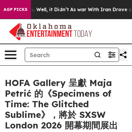
und 40%. Well, it Didn’t
As war With Iran Drove oil 
AGP PICKS
HOFA Gallery 呈獻 Maja
Petrić 的《Specimens of
Time: The Glitched
Sublime》，將於 SXSW
London 2026 開幕期間展出