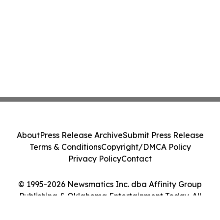
About
Press Release Archive
Submit Press Release
Terms & Conditions
Copyright/DMCA Policy
Privacy Policy
Contact
© 1995-2026 Newsmatics Inc. dba Affinity Group
Publishing & Oklahoma Entertainment Today. All
Rights Reserved.